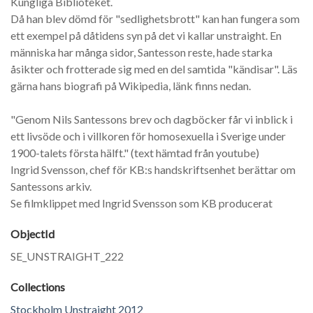
Kungliga Biblioteket.
Då han blev dömd för "sedlighetsbrott" kan han fungera som
ett exempel på dåtidens syn på det vi kallar unstraight. En
människa har många sidor, Santesson reste, hade starka
åsikter och frotterade sig med en del samtida "kändisar". Läs
gärna hans biografi på Wikipedia, länk finns nedan.
"Genom Nils Santessons brev och dagböcker får vi inblick i
ett livsöde och i villkoren för homosexuella i Sverige under
1900-talets första hälft." (text hämtad från youtube)
Ingrid Svensson, chef för KB:s handskriftsenhet berättar om
Santessons arkiv.
Se filmklippet med Ingrid Svensson som KB producerat
ObjectId
SE_UNSTRAIGHT_222
Collections
Stockholm Unstraight 2012