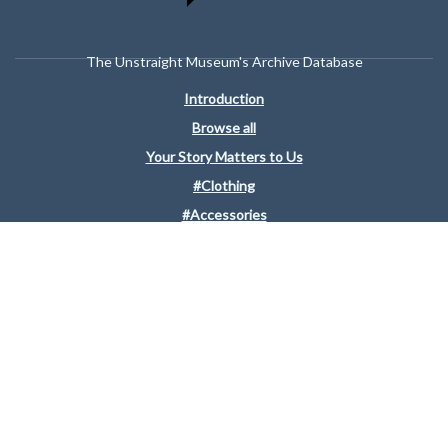
The Unstraight Museum's Archive Database
Introduction
Browse all
Your Story Matters to Us
#Clothing
#Accessories
#Places
#Personal Belongings
www.unstraight.org
"Something or someone that is not part of a norm in society."