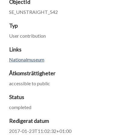
ObjectId
SE_UNSTRAIGHT_542
Typ
User contribution
Links
Nationalmuseum
Åtkomsträttigheter
accessible to public
Status
completed
Redigerat datum
2017-01-23T11:02:32+01:00