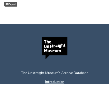
E-post
The Unstraight Museum's Archive Database
Introduction
Browse all
Your Story Matters to Us
#Clothing