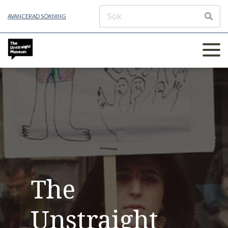
AVANCERAD SÖKNING
The
Unstraight