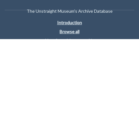
The Unstraight Museum's Archive Database
Introduction
Browse all
Your Story Matters to Us
#Clothing
#Accessories
#Places
#Personal Belongings
www.unstraight.org
"Something or someone that is not part of a norm in society."
Powered by Museum Link