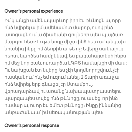
Owner's personal experience
Իմ կյանքի ամենակարևոր իրը էս թևնոցն ա, որը
ինձ նվիրել ա իմ ամենամոտ մարդը, ու ով ինձ
ասոցացնում ա ծիածանի գույների պես պայծառ
մարդու հետ։ Էս թևնոցը միշտ ինձ հետ ա՝ անկախ
նրանից ինքը իմ ձեռքին ա թե ոչ։ Նվերը սանալուց
հեոտ, կարծես համընկավ, ես բացահայտեցի ինքս
իմ մեջ նոր բան, ու դարձա ԼԳԲՏ համայնքի մի մաս։
Ու նախքան էտ նվերը, ես չէի կողմնորոշվում, չէի
հասկանում ինչ եմ ուզում անել։ 2 Տարի առաջ ա
ինձ նվիրել, երբ գնացել էր Ստամբուլ,
վերադարձավ ու առանց նախապատրաստելու
պարզապես տվեց ինձ թևնոցը, ու ասեց, որ ինձ
համար ա, ու որ ես եմ էտ թևնոցը։ Ինքը ինձանից
անբաժանաա՝ իմ սեռականության պես։
Owner's personal response