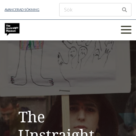
AVANCERAD SÖKNING
The
Unstraight