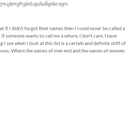
ლი ცხოვრების დასაწყისი იყო.
t if I didn’t forget their names then I could never be called a
. If someone wants to call me a whore, I don’t care. I have
ee when I look at this list is a certain and definite shift of
s grows. Where the names of men end and the names of women