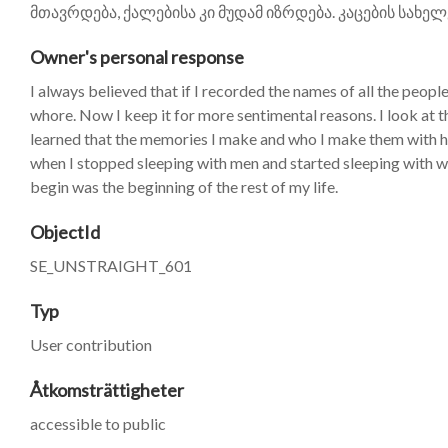
მთავრდება, ქალებისა კი მუდამ იზრდება. კაცების სახე
Owner's personal response
I always believed that if I recorded the names of all the people 
whore. Now I keep it for more sentimental reasons. I look at thi
learned that the memories I make and who I make them with have 
when I stopped sleeping with men and started sleeping with 
begin was the beginning of the rest of my life.
ObjectId
SE_UNSTRAIGHT_601
Typ
User contribution
Åtkomsträttigheter
accessible to public